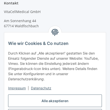
Kontakt
VitaCellMedical GmbH
Am Sonnenhang 44
67714 Waldfischbach
Tel. +49 6333 99090 30
Fax +49 6333 99090 33
Wie wir Cookies & Co nutzen
www.vitacellmedical.com
Durch Klicken auf „Alle akzeptieren“ gestatten Sie den
info@vitacellmedical.com
Einsatz folgender Dienste auf unserer Website: YouTube,
Erreichbarkeit
Vimeo. Sie können die Einstellung jederzeit ändern
(Fingerabdruck-Icon links unten). Weitere Details finden
Mo – Fr 08:00 Uhr – 17:00 Uhr
Sie unter
Konfigurieren
und in unserer
Außerhalb dieser Zeit unter
info@vitacellmedical.com
Datenschutzerklärung
.
Sie möchten, dass wir Sie besuchen?
Senden Sie uns bitte
Impressum
|
Datenschutz
Ihre Terminvorschläge >>>
Alle akzeptieren
Vertrag widerrufen